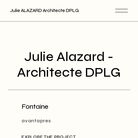
Skip
to
Julie ALAZARD Architecte DPLG
the
content
Julie Alazard -
Architecte DPLG
Fontaine
avantapres
EXPLORE THE PROJECT