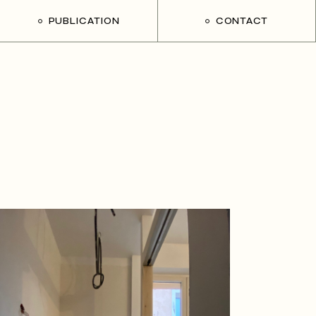
PUBLICATION
CONTACT
Mieux chez soi – M6
Elle Déco Lab
Cosi di Casa – Italie
Cose di casa 02 – Italie
Côté Maison
Home – Chine
Livre Kim Heewon – Corée
Maison Française 01
Maison Française 02
Mieszkanie – Roumanie