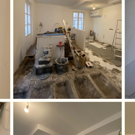
Maquereaux
Montrouge
Pagnol
Paradis 02
Plessis
Rueil
Saint-Louis
Saint Denis
Valette