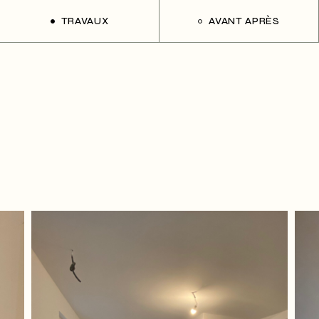
TRAVAUX
AVANT APRÈS
Abbesses
Artichaut
Clichy
Blanche
Denoyez
Chambiges
Fer à moulin
Charonne
Maquereaux
Choron
Marbeuf
Dancourt
Saint-Louis
Ed Jacques
Pagnol
Fontaine
Painleve
La Tour
Palombaggia
Martel