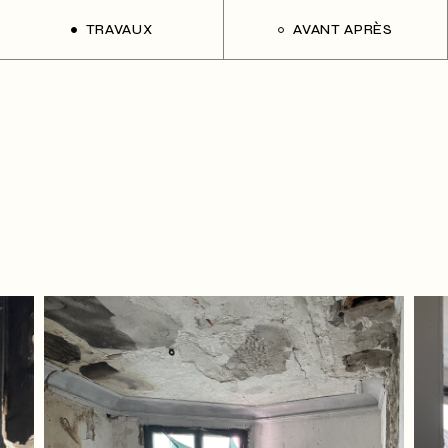
TRAVAUX
AVANT APRÈS
Abbesses
Artichaut
Clichy
Blanche
Denoyez
Chambiges
Fer à moulin
Charonne
Maquereaux
Choron
Marbeuf
Dancourt
Saint-Louis
Ed Jacques
Pagnol
Fontaine
Painleve
La Tour
Palombaggia
Martel