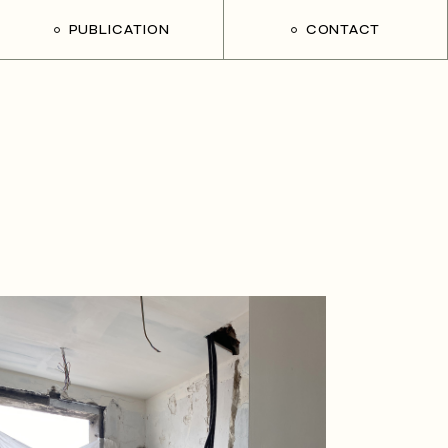
PUBLICATION
CONTACT
Mieux chez soi – M6
Elle Déco Lab
Cosi di Casa – Italie
Cose di casa 02 – Italie
Côté Maison
Home – Chine
Livre Kim Heewon – Corée
Maison Française 01
Maison Française 02
Mieszkanie – Roumanie