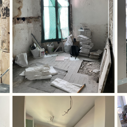
Maquereaux
Montrouge
Pagnol
Paradis 02
Plessis
Rueil
Saint-Louis
Saint Denis
Valette