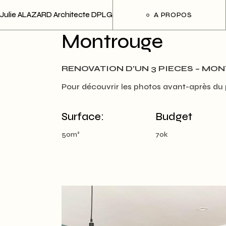
Skip
to
Julie ALAZARD Architecte DPLG
A PROPOS
the
content
Montrouge
RENOVATION D’UN 3 PIECES – M
Pour découvrir les photos avant-après du
Surface:
Budget
50m²
70k