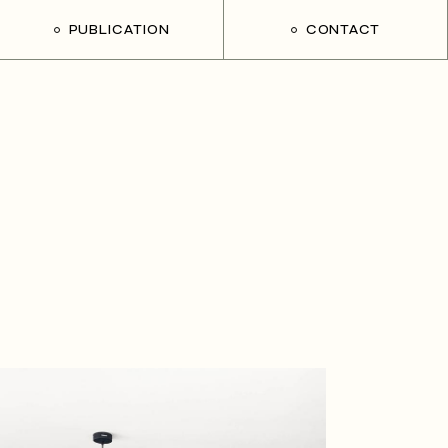
PUBLICATION
CONTACT
Mieux chez soi – M6
Elle Déco Lab
Cosi di Casa – Italie
Cose di casa 02 – Italie
Côté Maison
Home – Chine
Livre Kim Heewon – Corée
Maison Française 01
Maison Française 02
Mieszkanie – Roumanie